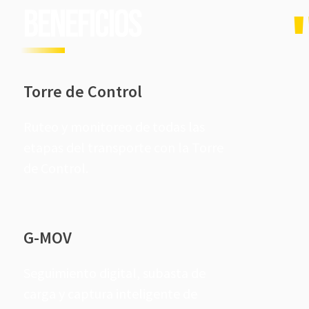
Beneficios
Torre de Control
Ruteo y monitoreo de todas las
etapas del transporte con la Torre
de Control.
G-MOV
Seguimiento digital, subasta de
carga y captura inteligente de