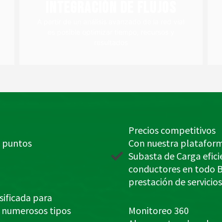
Integración de flujos
Incrementamos la productividad de las
A partir de un análisis avanzado de la red vial
Integración de flujos
es posible optimizar tiempo, recursos y
resultados
Precios competitivos
n puntos
Con nuestra plataform
Subasta de Carga efic
conductores en todo Br
prestación de servicios
sificada para
, numerosos tipos
Monitoreo 360