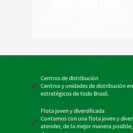
Formateo de Carga
Formateo de Carga
El formateo de carga puede ser un proceso
rápido, práctico y eficiente cuando se integra
a nuestras soluciones
Centros de distribución
Centros y unidades de distribución e
estratégicos de todo Brasil.
Flota joven y diversificada
Contamos con una flota joven y diver
atender, de la mejor manera posible