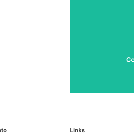
Co
ato
Links