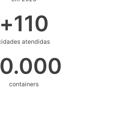
+
110
cidades atendidas
0.000
containers