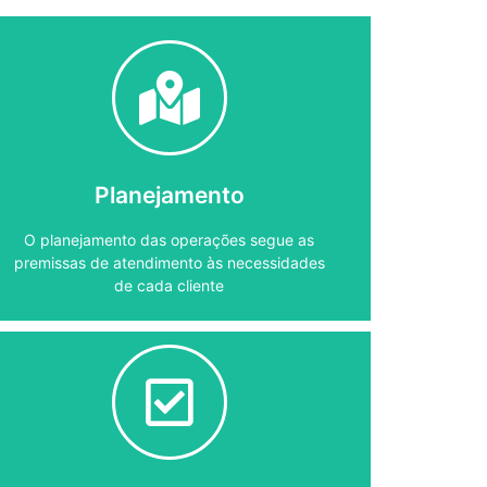
oportunidades.
integração de fluxo e mapeamento de
além da gestão da malha logística,
melhor modal a ser realizado o transporte,
da necessidade do cliente, seja escolhido o
Planejamento
O planejamento preciso garante que, a partir
O planejamento das operações segue as
Planejamento
premissas de atendimento às necessidades
de cada cliente
transporte multimodal.
todas as tarefas burocráticas do dia a dia no
Nossa equipe é capacitada para realizar