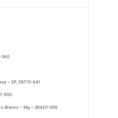
8-360
uzes – SP, 08770-041
47-000
uro Branco – Mg – 36420-000