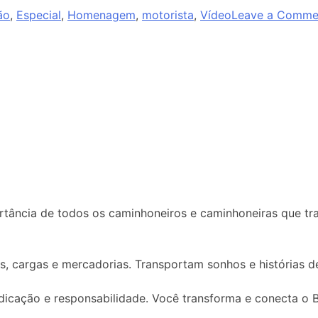
ão
,
Especial
,
Homenagem
,
motorista
,
Vídeo
Leave a Comme
rtância de todos os caminhoneiros e caminhoneiras que tr
s, cargas e mercadorias. Transportam sonhos e histórias de
icação e responsabilidade. Você transforma e conecta o Br