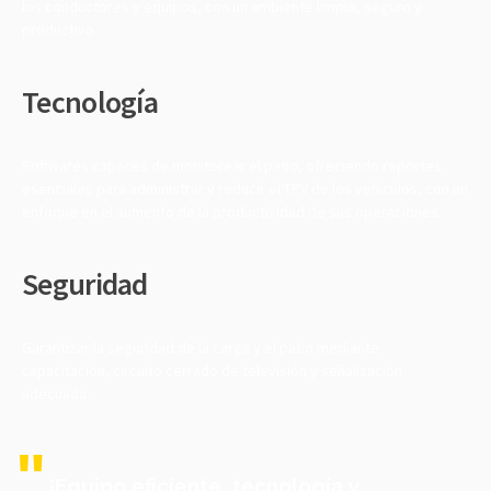
los conductores y equipos, con un ambiente limpio, seguro y
productivo
Tecnología
Softwares capaces de monitorear el patio, ofreciendo reportes
esenciales para administrar y reducir el TPV de los vehículos, con un
enfoque en el aumento de la productividad de sus operaciones.
Seguridad
Garantizar la seguridad de la carga y el patio mediante
capacitación, circuito cerrado de televisión y señalización
adecuada.
¡Equipo eficiente, tecnología y