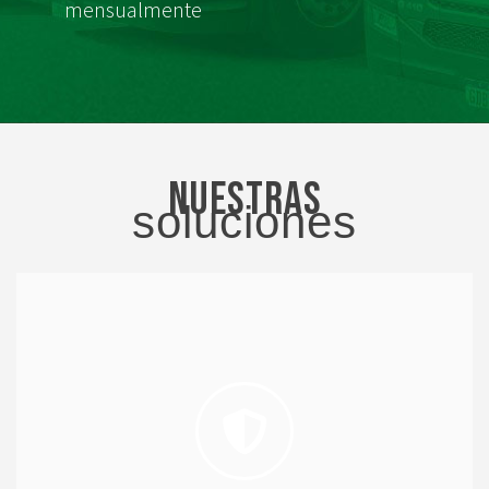
mensualmente
Nuestras
soluciones
accidentes en las carreteras.
mejores prácticas de seguridad vial para prevenir
conductores actualicen sus conocimientos sobre las