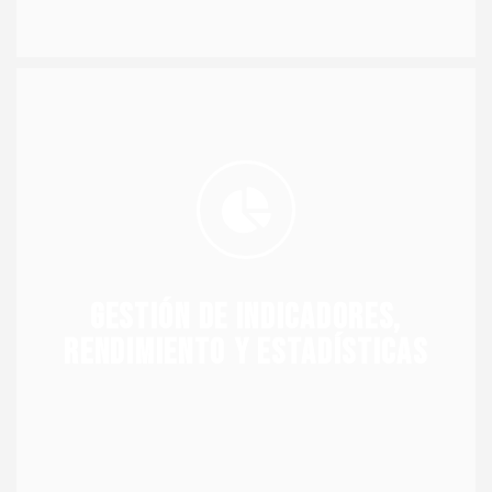
ocurrencias.
Vehículos), así como al registro de entrenamientos y
control de TPV (Tiempo de Permanencia de
moderno. La tecnología ofrece mayor atención al
organizan y visualizan utilizando un software
Los datos esenciales para su negocio se capturan,
Gestión de indicadores,
rendimiento y estadísticas
rendimiento y estadísticas
Gestión de indicadores,