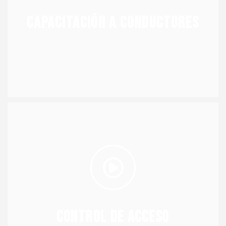
Programamos cursos mensuales para que los
Capacitación a conductores
Capacitación a conductores
una mayor seguridad contra hurtos y robos.
patio solo a las personas autorizadas, promoviendo
Contamos con tecnologías que permiten el acceso al
automatizado
Control de acceso