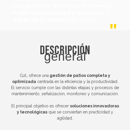
procesos bien definidos! Ofrecemos
mayor productividad y seguridad a
través de la Gestión de Patios
Descripción
general
G2L ofrece una
gestión de patios completa y
optimizada
centrada en la eficiencia y la productividad.
El servicio cumple con las distintas etapas y procesos de
mantenimiento, señalización, monitoreo y comunicación.
El principal objetivo es ofrecer
soluciones innovadoras
y tecnológicas
que se conviertan en practicidad y
agilidad.