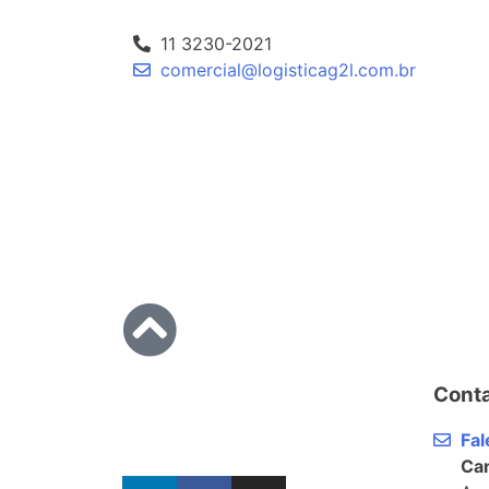
11 3230-2021
comercial@logisticag2l.com.br
Cont
Fa
Can