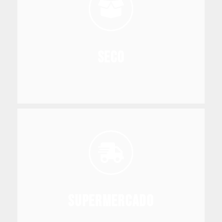
pequeños comercios, hasta los principales
los más diferentes tipos de clientes, desde
avería en los alimentos secos que se envían a
productos, evitando cualquier tipo de daño o
facilitar el transporte de este tipo de
Seco
Disponemos de vehículos adecuados para
Seco
integridad del producto.
factible la entrega a tiempo y mantienen la
planificación logística estratégica, hacen
flota y las tecnologías integradas, así como la
organizada e inteligente. La diversidad de la
Distribución (CD) de manera ágil, segura,
Supermercado
Transportamos entre diferentes Centros de
Supermercado