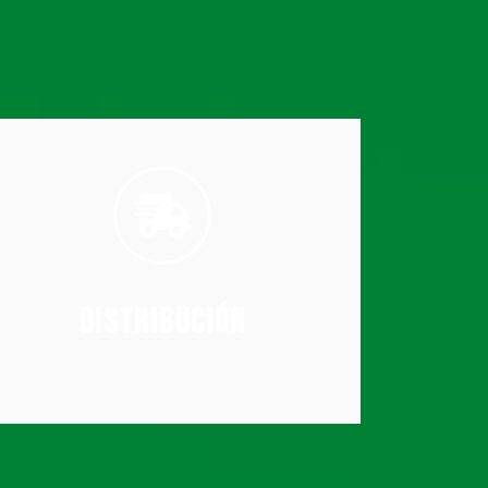
consumidores finales.
distribución eficiente de productos a CDs y
molinos, así como también garantizamos la
estratégicos. Abastecemos fábricas y
conductores capacitados y planes logísticos
calidad, aprovechando una flota joven,
Distribución
Ofrecemos servicios de entrada y salida de
Distribución