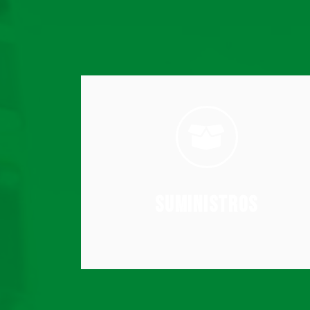
cumplir los plazos de entrega.
asegurar la integridad de los productos y
organización, aumentar la productividad,
Siempre con el objetivo de aportar
sea en transporte o almacenamiento.
internas y externas en todas las etapas, ya
y controlamos el flujo de operaciones
Suministros
Gestionamos, planificamos, implementamos
Suministros