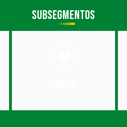
subsegmentos
operaciones.
especializado en gestión de servicios y
productividad, además de un equipo
tecnologías capaces de multiplicar la
transporte de cultivos. Contamos con
adecuados y diversificados para el
planes logísticos estratégicos y vehículos
Cosecha
agroindustria, sumando infraestructura,
Contribuimos al transporte en la
Cosecha