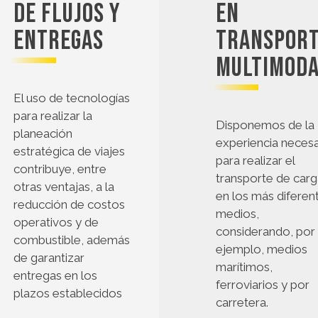
de flujos y
en
entregas
transpor
multimod
El uso de tecnologías
para realizar la
Disponemos de la
planeación
experiencia necesa
estratégica de viajes
para realizar el
contribuye, entre
transporte de carg
otras ventajas, a la
en los más diferen
reducción de costos
medios,
operativos y de
considerando, por
combustible, además
ejemplo, medios
de garantizar
marítimos,
entregas en los
ferroviarios y por
plazos establecidos
carretera.