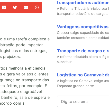
transportadores autôno
A Reforma Tributária iniciou sua
transporte rodoviário de cargas.
Vantagens competitivas
Crescer exige capacidade de e
também crescem a complexidad
io é uma tarefa complexa e
istração pode impactar
ogísticas e das entregas,
Transporte de cargas e r
s prejuízos.
A reforma tributária altera a lóg
substituir
tios melhora a eficiência
 e gera valor aos clientes
Logística no Carnaval: d
egurança no transporte das
A logística no Carnaval exige u
em-feitos, por exemplo. E
Enquanto grande parte
 adequado e agradável
banheiro, sala de espera e
 acordo com a