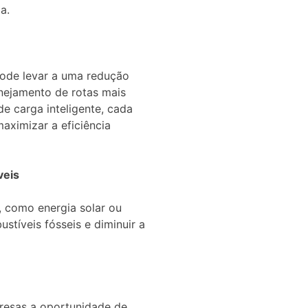
a.
 pode levar a uma redução
anejamento de rotas mais
de carga inteligente, cada
aximizar a eficiência
veis
, como energia solar ou
stíveis fósseis e diminuir a
resas a oportunidade de