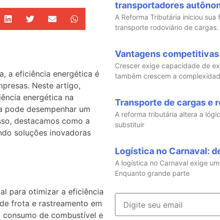
transportadores autôno
A Reforma Tributária iniciou sua
transporte rodoviário de cargas.
Vantagens competitivas
Crescer exige capacidade de e
, a eficiência energética é
também crescem a complexidad
mpresas. Neste artigo,
iência energética na
Transporte de cargas e r
gia pode desempenhar um
A reforma tributária altera a lóg
isso, destacamos como a
substituir
endo soluções inovadoras
Logística no Carnaval: d
A logística no Carnaval exige u
Enquanto grande parte
l para otimizar a eficiência
 de frota e rastreamento em
o consumo de combustível e