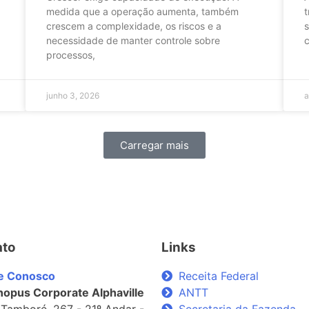
medida que a operação aumenta, também
t
crescem a complexidade, os riscos e a
s
necessidade de manter controle sobre
c
processos,
junho 3, 2026
a
Carregar mais
ato
Links
le Conosco
Receita Federal
opus Corporate Alphaville
ANTT