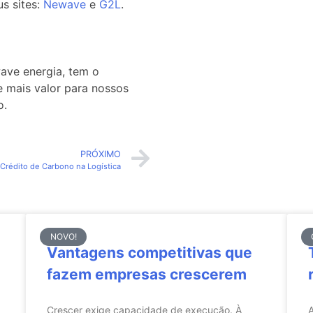
us sites:
Newave
e
G2L
.
wave energia, tem o
e mais valor para nossos
o.
PRÓXIMO
Crédito de Carbono na Logística
NOVO!
Vantagens competitivas que
fazem empresas crescerem
Crescer exige capacidade de execução. À
A